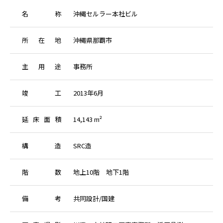
名
称
沖縄セルラー本社ビル
所
在
地
沖縄県那覇市
主
用
途
事務所
竣
工
2013年6月
延
床
面
積
14,143 m²
構
造
SRC造
階
数
地上10階 地下1階
備
考
共同設計/国建