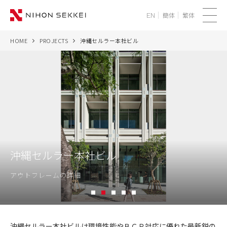
簡体
繁体
EN
メ
ニ
HOME
PROJECTS
沖縄セルラー本社ビル
WE
ュ
ー
SERVICES
PROJECTS
THINK
沖縄セルラー本社ビル
NEWS
アウトフレームの詳細
CORPORATE
1
2
3
4
5
RECRUIT
沖
縄
沖縄セルラー本社ビルは環境性能やＢＣＰ対応に優れた最新鋭の