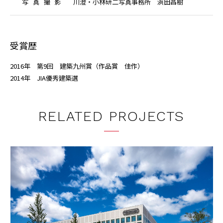
写
真
撮
影
川澄・小林研二写真事務所 浜田昌樹
受賞歴
2016年 第9回 建築九州賞（作品賞 佳作）
2014年 JIA優秀建築選
RELATED PROJECTS