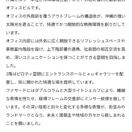
セ
オフィスビルです。
CONTACT
ル
オフィスの外周部を覆うアウトフレームの構造体が、沖縄の強い
ラ
太陽光を遮ることで、快適でかつ開放的な執務環境を創りだして
ー
います。
本
オフィス内部には外気に広く開放できるリフレッシュスペースや
社
ビ
事務室内階段を設け、上下階部署の連携、社員間の相互交流を高
コンプライアンスポリシー
プライバシーポリシー
ご利用規約
ル
め、深いコミュニケーションを保つことができる空間を目指しま
した。
1階はピロティ空間にエントランスホールとａｕギャラリーを配
置し、街に開かれた快適な場を提供しています。
ファサードにはダブルコラムと大型ライトシェルフにより、繊細
な表情を持たせ、縦横フレームの交差部にミンサー紋様を施して
います。その深い陰影と刻々と変化する多様な表情が、街並みの
ランドマークとなり、末永く建築主や地域の方々から親しまれる
ことを願いました。