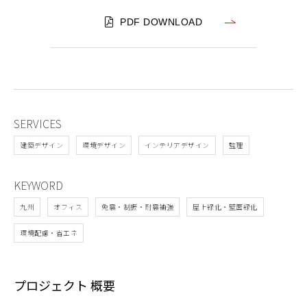
PDF DOWNLOAD
SERVICES
建築デザイン
環境デザイン
インテリアデザイン
監理
KEYWORD
九州
オフィス
免震・制振・耐震補強
屋上緑化・壁面緑化
環境配慮・省エネ
プロジェクト 概要