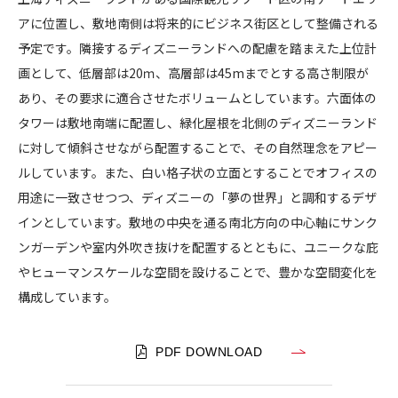
申
アに位置し、敷地南側は将来的にビジネス街区として整備される
CONTACT
迪
予定です。隣接するディズニーランドへの配慮を踏まえた上位計
文
画として、低層部は20ｍ、高層部は45mまでとする高さ制限が
化
あり、その要求に適合させたボリュームとしています。六面体の
セ
タワーは敷地南端に配置し、緑化屋根を北側のディズニーランド
ン
タ
に対して傾斜させながら配置することで、その自然理念をアピー
コンプライアンスポリシー
プライバシーポリシー
ご利用規約
ー
ルしています。また、白い格子状の立面とすることでオフィスの
用途に一致させつつ、ディズニーの「夢の世界」と調和するデザ
インとしています。敷地の中央を通る南北方向の中心軸にサンク
ンガーデンや室内外吹き抜けを配置するとともに、ユニークな庇
やヒューマンスケールな空間を設けることで、豊かな空間変化を
構成しています。
PDF DOWNLOAD