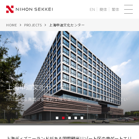
簡体
繁体
EN
メ
ニ
HOME
PROJECTS
上海申迪文化センター
WE
ュ
ー
SERVICES
PROJECTS
THINK
上海申迪文化センター
NEWS
川に面する南面は都市的な顔でエントランス空間を創出してい
る。
CORPORATE
1
2
3
4
5
RECRUIT
上
海
上海ディズニーランドがある国際観光リゾート区の南ゲートエリ