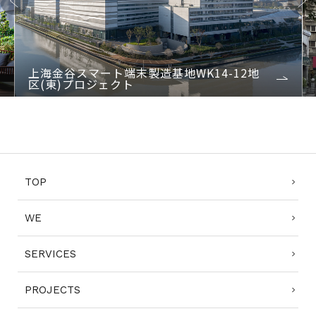
Previo
Next
us
上海金谷スマート端末製造基地WK14-12地
区(東)プロジェクト
1
2
3
4
TOP
WE
SERVICES
PROJECTS