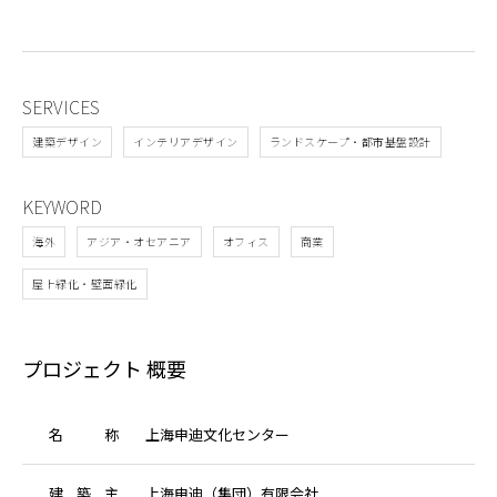
SERVICES
建築デザイン
インテリアデザイン
ランドスケープ・都市基盤設計
KEYWORD
海外
アジア・オセアニア
オフィス
商業
屋上緑化・壁面緑化
プロジェクト 概要
名
称
上海申迪文化センター
建
築
主
上海申迪（集団）有限会社