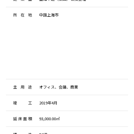
所
在
地
中国上海市
主
用
途
オフィス、会議、商業
竣
工
2019年4月
延
床
面
積
93,000.00㎡