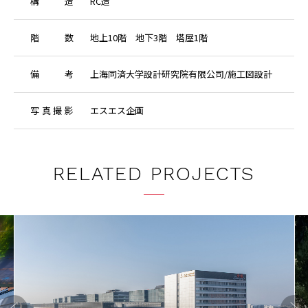
構
造
RC造
階
数
地上10階 地下3階 塔屋1階
備
考
上海同済大学設計研究院有限公司/施工図設計
写
真
撮
影
エスエス企画
RELATED PROJECTS