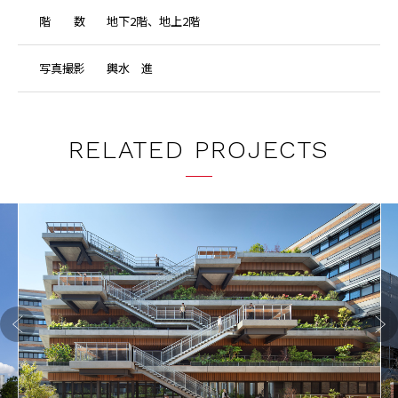
階
数
地下2階、地上2階
写
真
撮
影
輿水 進
RELATED PROJECTS
Previo
Next
us