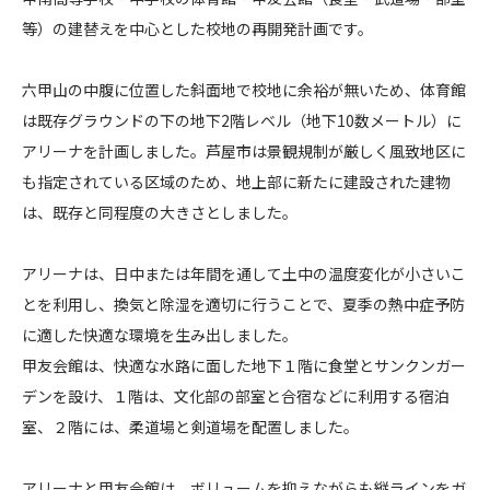
高
等）の建替えを中心とした校地の再開発計画です。
CONTACT
等
学
六甲山の中腹に位置した斜面地で校地に余裕が無いため、体育館
校
は既存グラウンドの下の地下2階レベル（地下10数メートル）に
・
アリーナを計画しました。芦屋市は景観規制が厳しく風致地区に
中
学
も指定されている区域のため、地上部に新たに建設された建物
コンプライアンスポリシー
プライバシーポリシー
ご利用規約
校
は、既存と同程度の大きさとしました。
ア
アリーナは、日中または年間を通して土中の温度変化が小さいこ
リ
とを利用し、換気と除湿を適切に行うことで、夏季の熱中症予防
ー
に適した快適な環境を生み出しました。
ナ
甲友会館は、快適な水路に面した地下１階に食堂とサンクンガー
/
デンを設け、１階は、文化部の部室と合宿などに利用する宿泊
甲
友
室、２階には、柔道場と剣道場を配置しました。
会
館
アリーナと甲友会館は、ボリュームを抑えながらも縦ラインをガ