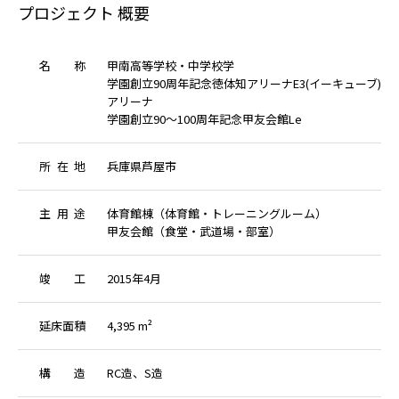
プロジェクト 概要
名
称
甲南高等学校・中学校学
学園創立90周年記念徳体知アリーナE3(イーキューブ)
アリーナ
学園創立90～100周年記念甲友会館Le
所
在
地
兵庫県芦屋市
主
用
途
体育館棟（体育館・トレーニングルーム）
甲友会館（食堂・武道場・部室）
竣
工
2015年4月
延
床
面
積
4,395 m²
構
造
RC造、S造