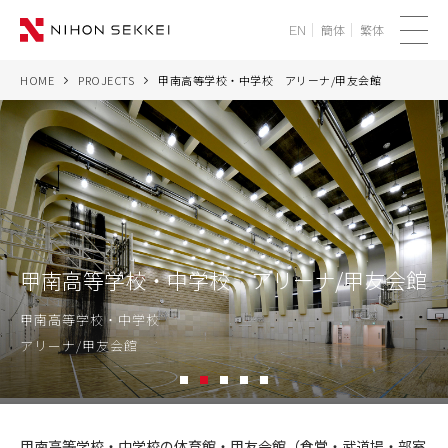
簡体
繁体
EN
メ
ニ
HOME
PROJECTS
甲南高等学校・中学校 アリーナ/甲友会館
WE
ュ
ー
SERVICES
PROJECTS
THINK
甲南高等学校・中学校 アリーナ/甲友会館
NEWS
甲南高等学校・中学校
アリーナ/甲友会館
CORPORATE
1
2
3
4
5
RECRUIT
甲
南
甲南高等学校・中学校の体育館・甲友会館（食堂・武道場・部室