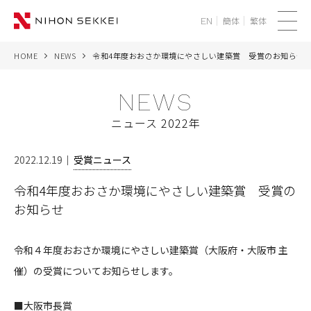
簡体
繁体
EN
メ
ニ
HOME
NEWS
令和4年度おおさか環境にやさしい建築賞 受賞のお知らせ
WE
ュ
ー
NEWS
SERVICES
ニュース 2022年
PROJECTS
2022.12.19
受賞ニュース
THINK
令和4年度おおさか環境にやさしい建築賞 受賞の
お知らせ
NEWS
CORPORATE
令和４年度おおさか環境にやさしい建築賞（大阪府・大阪市 主
催）の受賞についてお知らせします。
RECRUIT
■大阪市長賞