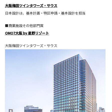
大阪梅田ツインタワーズ・サウス
CONTACT
日本設計は、基本計画・特区申請・基本設計を担当
■商業施設その他部門賞
OMO7大阪 by 星野リゾート
大阪梅田ツインタワーズ・サウス
コンプライアンスポリシー
プライバシーポリシー
ご利用規約