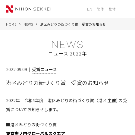
簡体
繁体
EN
メ
ニ
HOME
NEWS
港区みどりの街づくり賞 受賞のお知らせ
WE
ュ
ー
NEWS
SERVICES
ニュース 2022年
PROJECTS
2022.09.09
受賞ニュース
THINK
港区みどりの街づくり賞 受賞のお知らせ
NEWS
2022年 令和4年度 港区みどりの街づくり賞（港区 主催) の受
CORPORATE
賞についてお知らせします。
RECRUIT
■港区みどりの街づくり賞
東京虎ノ門グローバルスクエア