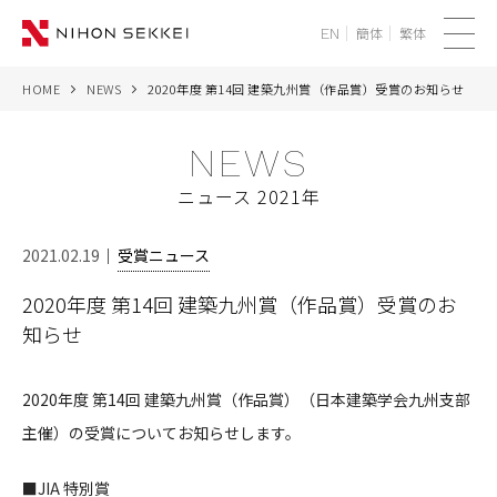
簡体
繁体
EN
メ
ニ
HOME
NEWS
2020年度 第14回 建築九州賞（作品賞）受賞のお知らせ
WE
ュ
ー
NEWS
SERVICES
ニュース 2021年
PROJECTS
2021.02.19
受賞ニュース
THINK
2020年度 第14回 建築九州賞（作品賞）受賞のお
知らせ
NEWS
CORPORATE
2020年度 第14回 建築九州賞（作品賞）（日本建築学会九州支部
主催）の受賞についてお知らせします。
RECRUIT
■JIA 特別賞