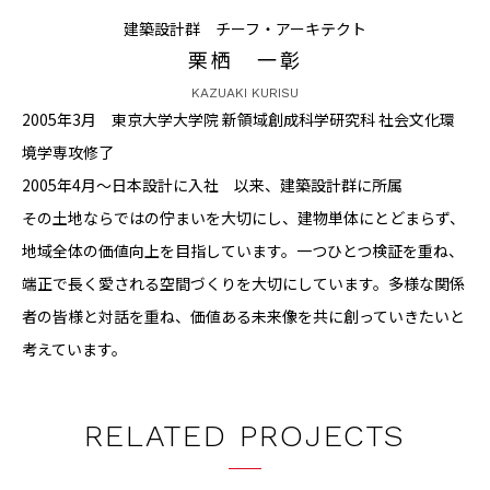
建築設計群 チーフ・アーキテクト
CONTACT
栗栖 一彰
KAZUAKI KURISU
2005年3月 東京大学大学院 新領域創成科学研究科 社会文化環
境学専攻修了
2005年4月～日本設計に入社 以来、建築設計群に所属
コンプライアンスポリシー
プライバシーポリシー
ご利用規約
その土地ならではの佇まいを大切にし、建物単体にとどまらず、
地域全体の価値向上を目指しています。一つひとつ検証を重ね、
端正で長く愛される空間づくりを大切にしています。多様な関係
者の皆様と対話を重ね、価値ある未来像を共に創っていきたいと
考えています。
RELATED PROJECTS