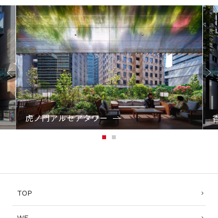
Previo
Next
us
虎ノ門アルセアタワー
1
2
TOP