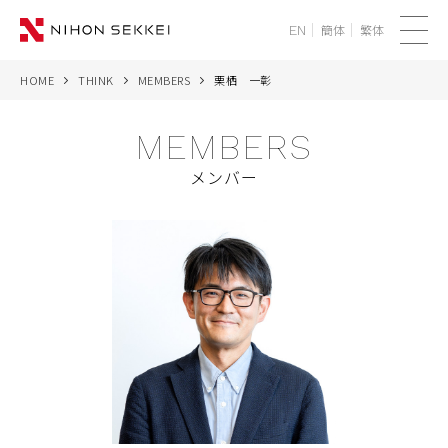
簡体
繁体
EN
メ
ニ
HOME
THINK
MEMBERS
栗栖 一彰
WE
ュ
ー
MEMBERS
SERVICES
メンバー
PROJECTS
THINK
NEWS
CORPORATE
RECRUIT