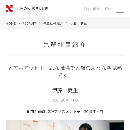
簡体
繁体
EN
メ
ニ
HOME
RECRUIT
先輩社員紹介
伊藤 夏生
WE
ュ
ー
SERVICES
先輩社員紹介
PROJECTS
とてもアットホームな職場で家族のような空気感
THINK
です。
NEWS
伊藤 夏生
NATSUKI ITO
CORPORATE
都市計画群 環境アセスメント室
2019年入社
RECRUIT