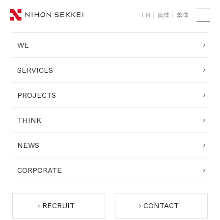
簡体
繁体
EN
TOP
メ
ニ
WE
WE
ュ
ー
SERVICES
SERVICES
PROJECTS
PROJECTS
THINK
THINK
NEWS
NEWS
CORPORATE
CORPORATE
RECRUIT
RECRUIT
CONTACT