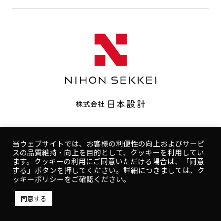
CONTACT
コンプライアンスポリシー
プライバシーポリシー
ご利用規約
コンプライアンスポリシー
プライバシーポリシー
当ウェブサイトでは、お客様の利便性の向上およびサービ
スの品質維持・向上を目的として、クッキーを利用してい
人権ポリシー
健康ポリシー
ご利用規約
ます。クッキーの利用にご同意いただける場合は、「同意
する」ボタンを押してください。詳細につきましては、ク
Copyright © NIHON SEKKEI, INC.
ッキーポリシーをご確認ください。
同意する