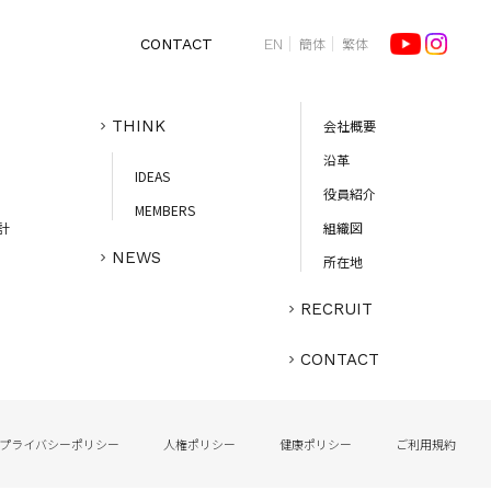
簡体
繁体
CONTACT
EN
PROJECTS
CORPORATE
THINK
会社概要
沿革
IDEAS
役員紹介
MEMBERS
計
組織図
NEWS
所在地
RECRUIT
CONTACT
プライバシーポリシー
人権ポリシー
健康ポリシー
ご利用規約