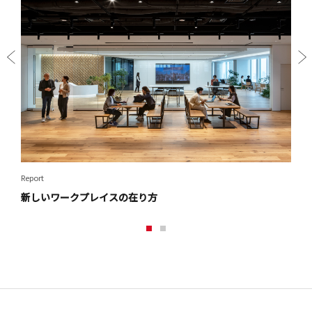
Prev
Next
ious
Report
Repor
新しいワークプレイスの在り方
都市
1
2