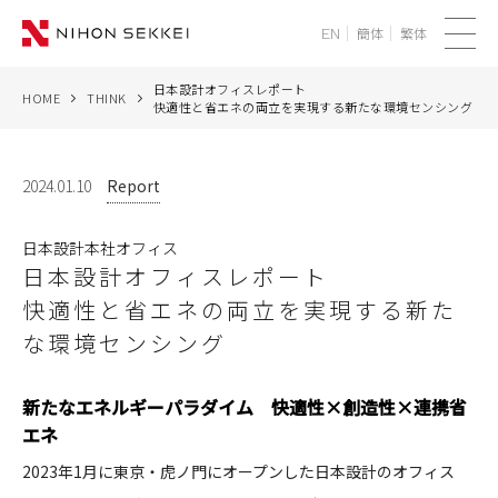
簡体
繁体
EN
メ
ニ
日本設計オフィスレポート
HOME
THINK
WE
快適性と省エネの両立を実現する新たな環境センシング
ュ
ー
SERVICES
2024.01.10
Report
PROJECTS
日本設計本社オフィス
日本設計オフィスレポート
THINK
快適性と省エネの両立を実現する新た
な環境センシング
NEWS
CORPORATE
新たなエネルギーパラダイム 快適性×創造性×連携省
エネ
RECRUIT
2023年1月に東京・虎ノ門にオープンした日本設計のオフィス