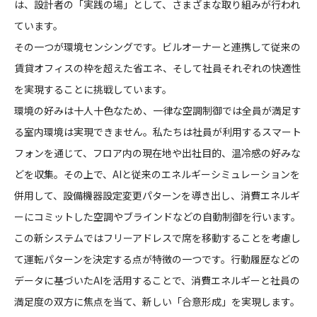
は、設計者の「実践の場」として、さまざまな取り組みが行われ
CONTACT
ています。
その一つが環境センシングです。ビルオーナーと連携して従来の
賃貸オフィスの枠を超えた省エネ、そして社員それぞれの快適性
を実現することに挑戦しています。
環境の好みは十人十色なため、一律な空調制御では全員が満足す
る室内環境は実現できません。私たちは社員が利用するスマート
コンプライアンスポリシー
プライバシーポリシー
ご利用規約
フォンを通じて、フロア内の現在地や出社目的、温冷感の好みな
どを収集。その上で、AIと従来のエネルギーシミュレーションを
併用して、設備機器設定変更パターンを導き出し、消費エネルギ
ーにコミットした空調やブラインドなどの自動制御を行います。
この新システムではフリーアドレスで席を移動することを考慮し
て運転パターンを決定する点が特徴の一つです。行動履歴などの
データに基づいたAIを活用することで、消費エネルギーと社員の
満足度の双方に焦点を当て、新しい「合意形成」を実現します。