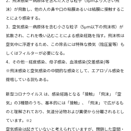
2．飛沫感染－病原体を含んだ大きな粒子（5μmより大きい飛
沫）が飛散し、他の人の鼻や口の粘膜あるいは結膜に接触するこ
とにより感染する。
3．空気感染―病原体を含む小さな粒子（5μm以下の飛沫核）が
拡散され、これを吸い込むことによる感染経路を指す。飛沫核は
空気中に浮遊するため、この除去には特殊な換気（陰圧室等）も
しくはフィルターが必要になる。
4．その他―経皮感染、母子感染、血液感染(交差感染)等
※飛沫感染と空気感染の中間的な感染として、エアロゾル感染を
提唱している説もある。
新型コロナウイルス は、感染経路となる「接触」「飛沫」「空
気」の3種類のうち、基本的には「接触」、「飛沫」 で広がるも
のと理解されており、気道分泌物および糞便から分離されるとし
ています。
※2
空気感染は起きていないと考えられていますが、閉鎖した空間・