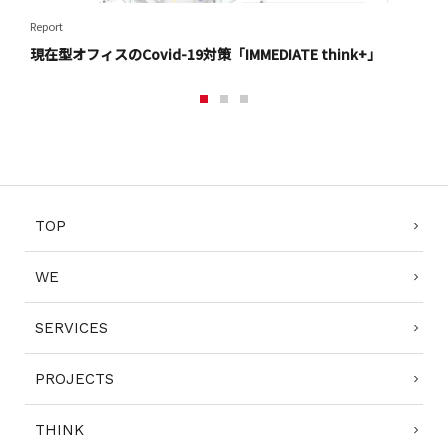
Report
Repor
現在型オフィスのCovid-19対策「IMMEDIATE think+」
医療
1
2
3
TOP
WE
SERVICES
PROJECTS
THINK