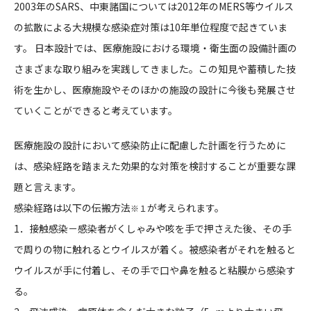
2003年のSARS、中東諸国については2012年のMERS等ウイルス
CONTACT
の拡散による大規模な感染症対策は10年単位程度で起きていま
す。 日本設計では、医療施設における環境・衛生面の設備計画の
さまざまな取り組みを実践してきました。この知見や蓄積した技
術を生かし、医療施設やそのほかの施設の設計に今後も発展させ
ていくことができると考えています。
コンプライアンスポリシー
プライバシーポリシー
ご利用規約
医療施設の設計において感染防止に配慮した計画を行うために
は、感染経路を踏まえた効果的な対策を検討することが重要な課
題と言えます。
感染経路は以下の伝搬方法
が考えられます。
※１
1．接触感染－感染者がくしゃみや咳を手で押さえた後、その手
で周りの物に触れるとウイルスが着く。被感染者がそれを触ると
ウイルスが手に付着し、その手で口や鼻を触ると粘膜から感染す
る。