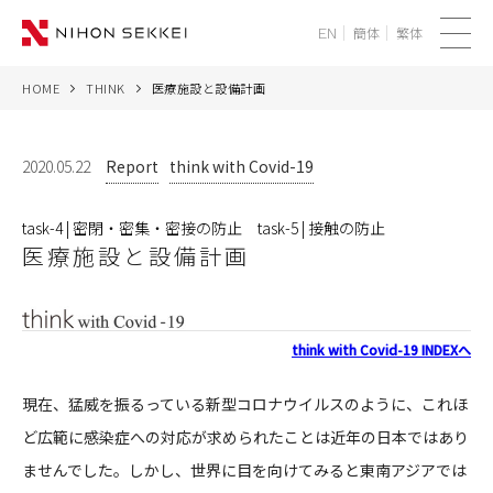
簡体
繁体
EN
メ
ニ
HOME
THINK
医療施設と設備計画
WE
ュ
ー
SERVICES
2020.05.22
Report
think with Covid-19
PROJECTS
task-4 | 密閉・密集・密接の防止 task-5 | 接触の防止
医療施設と設備計画
THINK
NEWS
think with Covid-19 INDEXへ
CORPORATE
現在、猛威を振るっている新型コロナウイルスのように、これほ
ど広範に感染症への対応が求められたことは近年の日本ではあり
RECRUIT
ませんでした。しかし、世界に目を向けてみると東南アジアでは