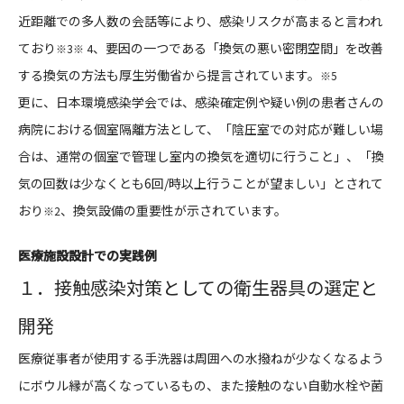
近距離での多人数の会話等により、感染リスクが高まると言われ
ており
、要因の一つである「換気の悪い密閉空間」を改善
※3※ 4
する換気の方法も厚生労働省から提言されています。
※5
更に、日本環境感染学会では、感染確定例や疑い例の患者さんの
病院における個室隔離方法として、「陰圧室での対応が難しい場
合は、通常の個室で管理し室内の換気を適切に行うこと」、「換
気の回数は少なくとも6回/時以上⾏うことが望ましい」とされて
おり
、換気設備の重要性が示されています。
※2
医療施設設計での実践例
１．接触感染対策としての衛生器具の選定と
開発
医療従事者が使用する手洗器は周囲への水撥ねが少なくなるよう
にボウル縁が高くなっているもの、また接触のない自動水栓や菌