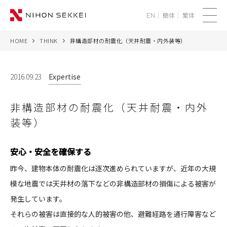
簡体
繁体
EN
メ
ニ
HOME
THINK
非構造部材の耐震化（天井耐震・内外装等）
WE
ュ
ー
SERVICES
2016.09.23
Expertise
PROJECTS
非構造部材の耐震化（天井耐震・内外
装等）
THINK
安心・安全を確保する
NEWS
昨今、建物本体の耐震化は逐次進められていますが、近年の大規
CORPORATE
模な地震では天井材の落下などの非構造部材の損傷による被害が
発生しています。
RECRUIT
それらの被害は直接的な人的被害の他、避難経路を通行障害など