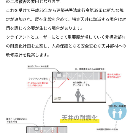
の二次被害の要因となります。
CONTACT
これを受けて平成26年から建築基準法施行令第39条に新たな規
定が追加され、既存施設を含めて、特定天井に該当する場合は対
策を講じる必要が生じる場合があります。
クライアントとユーザーにとって重要度が増していく非構造部材
の耐震化計画を立案し、人命保護となる安全安心な天井部材への
改修設計を提案します。
コンプライアンスポリシー
プライバシーポリシー
ご利用規約