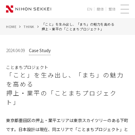
簡体
繁体
EN
メ
ニ
「こと」を生み出し、「まち」の魅力を高める
HOME
THINK
WE
押上・業平の「ことまちプロジェクト」
ュ
ー
SERVICES
2024.04.09
Case Study
PROJECTS
ことまちプロジェクト
「こと」を生み出し、「まち」の魅力
THINK
を高める
押上・業平の「ことまちプロジェク
NEWS
ト」
CORPORATE
東京都墨田区の押上・業平エリアは東京スカイツリーのある下町
RECRUIT
です。日本設計は現在、同エリアで「ことまちプロジェクト」と