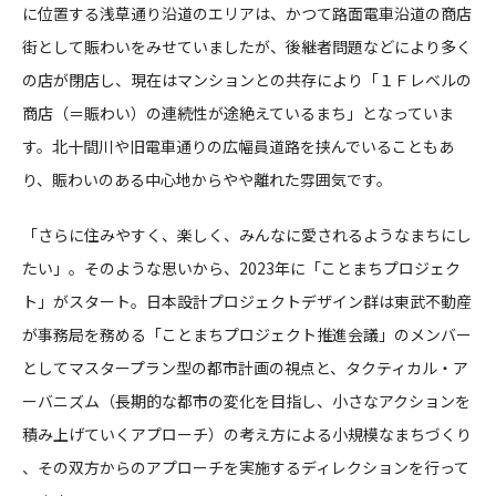
に位置する浅草通り沿道のエリアは、かつて路面電車沿道の商店
街として賑わいをみせていましたが、後継者問題などにより多く
の店が閉店し、現在はマンションとの共存により「１Ｆレベルの
商店（＝賑わい）の連続性が途絶えているまち」となっていま
す。北十間川や旧電車通りの広幅員道路を挟んでいることもあ
り、賑わいのある中心地からやや離れた雰囲気です。
「さらに住みやすく、楽しく、みんなに愛されるようなまちにし
たい」――。そのような思いから、2023年に「ことまちプロジェク
ト」がスタート。日本設計プロジェクトデザイン群は東武不動産
が事務局を務める「ことまちプロジェクト推進会議」のメンバー
としてマスタープラン型の都市計画の視点と、タクティカル・ア
ーバニズム（長期的な都市の変化を目指し、小さなアクションを
積み上げていくアプローチ）の考え方による小規模なまちづくり
、その双方からのアプローチを実施するディレクションを行って