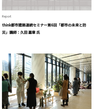
Report
think都市建築連続セミナー第6回「都市の未来と防
災」講師：久田 嘉章 氏