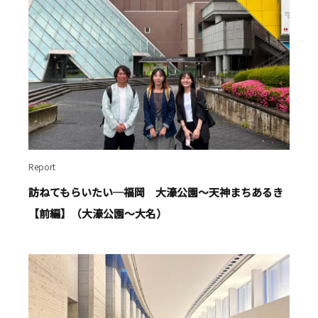
Report
訪ねてもらいたい─福岡 大濠公園～天神まちあるき
【前編】（大濠公園～大名）