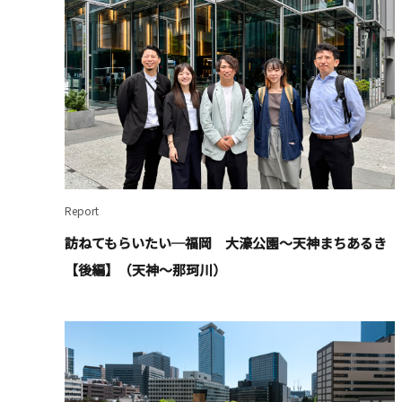
Report
訪ねてもらいたい─福岡 大濠公園～天神まちあるき
【後編】（天神～那珂川）