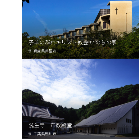
子羊の群れキリスト教会 いのちの家
兵庫県芦屋市
誕生寺 布教殿堂
千葉県鴨川市