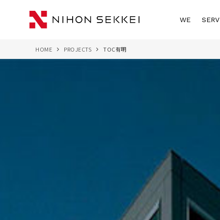
WE
SERV
HOME
PROJECTS
TOC有明