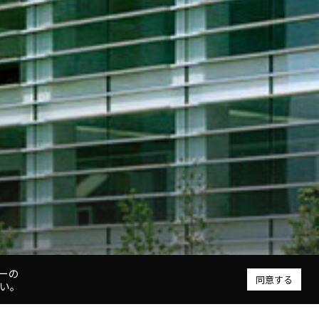
ーの
同意する
い。