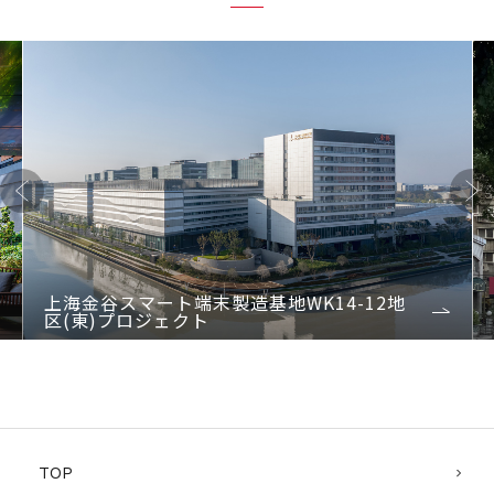
Previo
Next
us
上海金谷スマート端末製造基地WK14-12地
区(東)プロジェクト
1
2
3
4
TOP