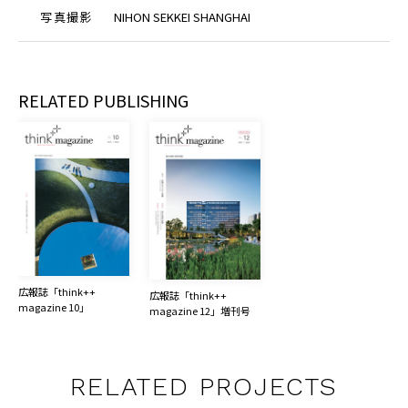
写
真
撮
影
NIHON SEKKEI SHANGHAI
RELATED PUBLISHING
広報誌「think++ 
広報誌「think++ 
magazine 10」
magazine 12」増刊号
RELATED PROJECTS