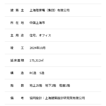
建
築
主
上海陸家嘴（集団）有限公司
所
在
地
中国上海市
主
用
途
住宅、オフィス
竣
工
2024年10月
延
床
面
積
175,312㎡
構
造
RC造 S造
階
数
地上25階 地下2階 塔屋1階
備
考
協同設計：上海建築設計研究院有限公司