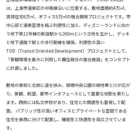
陸
は、上海市浦東区の中環線沿いに位置する、敷地面積約4万㎡、
CONTACT
家
賃貸住宅6万㎡、オフィス5万㎡の複合開発プロジェクトです。市
嘴
中心部と浦東空港を結ぶ利便性に加え、ディズニーランドに向か
御
う地下鉄11号線の新設駅から260mという立地を生かし、デッキ
橋
と地下通路で駅との歩行動線を確保。利便性の高い
サ
イ
TOD（Transit Oriented Development）プロジェクトとして、
コンプライアンスポリシー
プライバシーポリシー
ご利用規約
エ
「景観環境を最大に利用した職住融合の複合施設」をコンセプト
ン
に計画しました。
ス
イ
敷地の東側と北側に道を挟み、御橋中央公園の緑地帯と川が広が
ノ
り、景観、眺望、都市インタフェースとして重要な役割を果たし
ベ
ます。西側には私立学校があり、住宅との関連性も重視して配
ー
置。 パブリック性の高いオフィスとプライベートな空間である
シ
ョ
住宅を東西に分けて配置し、機能性と快適性を両立させていま
ン
す。
パ