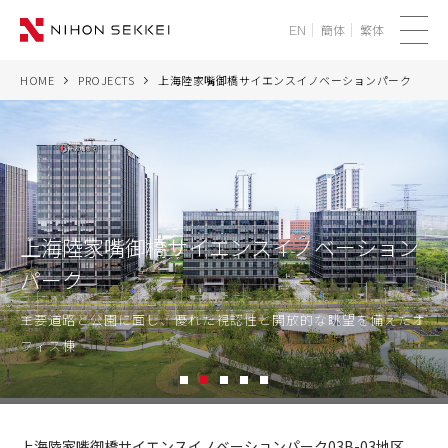
簡体
繁体
EN
メ
ニ
HOME
PROJECTS
上海陸家嘴御橋サイエンスイノベーションパーク
WE
ュ
ー
SERVICES
PROJECTS
上海陸家嘴御橋サイエンスイノベーション
THINK
パーク
NEWS
主要道路と公園に面し、優れた視認性と開放的な眺望を備えたオ
フィス棟
CORPORATE
1
2
3
4
5
RECRUIT
上
海
上海陸家嘴御橋サイエンスイノベーションパーク03B-03地区