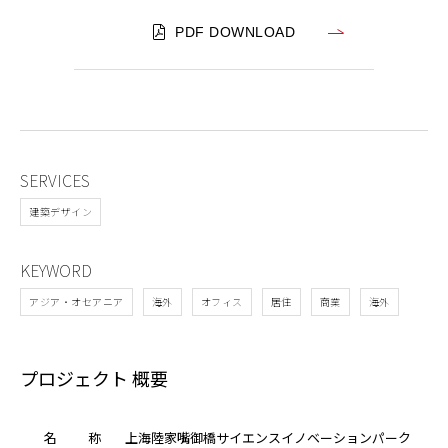
ー
PDF DOWNLOAD
ク
SERVICES
建築デザイン
KEYWORD
アジア・オセアニア
海外
オフィス
居住
商業
海外
プロジェクト 概要
名
称
上海陸家嘴御橋サイエンスイノベーションパーク