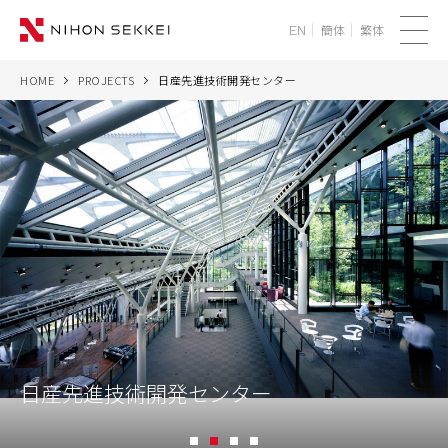
簡体
繁体
EN
メ
ニ
HOME
PROJECTS
日産先進技術開発センター
WE
ュ
ー
SERVICES
PROJECTS
THINK
NEWS
CORPORATE
日産先進技術開発センター
RECRUIT