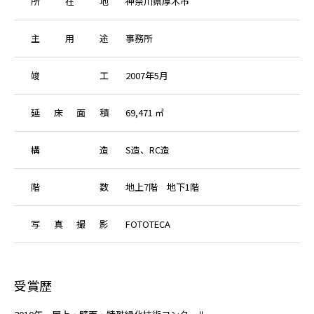
所
在
地
神奈川県厚木市
主
用
途
事務所
竣
工
2007年5月
延
床
面
積
69,471 ㎡
構
造
S造、RC造
階
数
地上7階 地下1階
写
真
撮
影
FOTOTECA
受賞歴