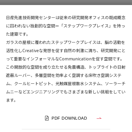
1
2
3
4
日
CONTACT
産
日産先進技術開発センターは従来の研究開発オフィスの既成概念
先
に囚われない独創的な空間＝「ステップワークプレイス」を持っ
進
た建築です。
技
ガラスの屋根に覆われたステップワークプレイスは、脳の活動を
術
活性化しCreativeな発想を促す自然の刺激に満ち、研究開発にと
開
コンプライアンスポリシー
プライバシーポリシー
ご利用規約
って重要なインフォーマルなCommunicationを促す空間です。
発
セ
この開放的な空間を成り立たせる免震構造、トップライトの日射
ン
遮蔽ルーバー、多層空間を効率よく空調する床吹き空調システ
タ
ム、クールヒートピット、光触媒屋根散水システム、ソーラーチ
ー
ムニーなどエンジニアリングでもさまざまな新しい挑戦をしてい
ます。
PDF DOWNLOAD