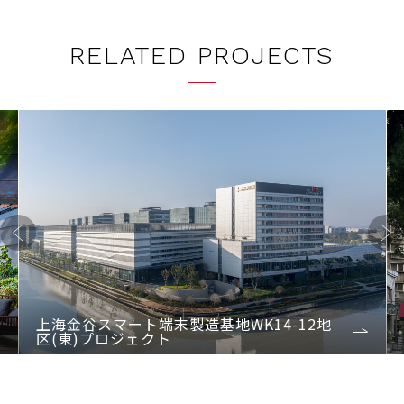
RELATED PROJECTS
Previo
Next
us
上海金谷スマート端末製造基地WK14-12地
区(東)プロジェクト
1
2
3
4