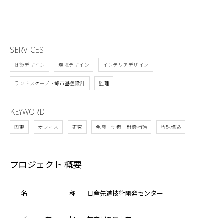
SERVICES
建築デザイン
環境デザイン
インテリアデザイン
ランドスケープ・都市基盤設計
監理
KEYWORD
関東
オフィス
研究
免震・制振・耐震補強
特殊構造
プロジェクト 概要
名
称
日産先進技術開発センター