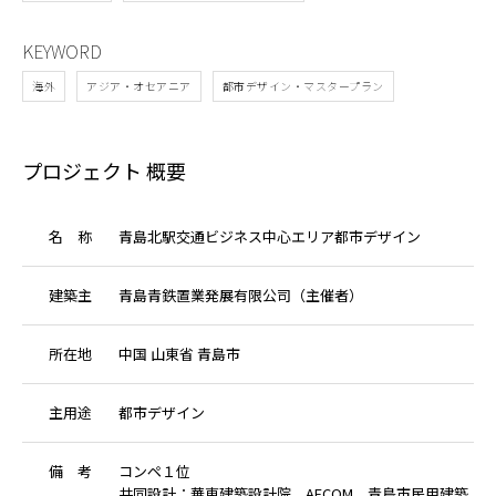
ン
KEYWORD
海外
アジア・オセアニア
都市デザイン・マスタープラン​
プロジェクト 概要
名
称
青島北駅交通ビジネス中心エリア都市デザイン
建
築
主
青島青鉄置業発展有限公司（主催者）
所
在
地
中国 山東省 青島市
主
用
途
都市デザイン
備
考
コンペ１位
共同設計：華東建築設計院、AECOM、青島市民用建築