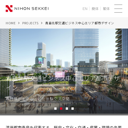
簡体
繁体
EN
メ
ニ
HOME
PROJECTS
青島北駅交通ビジネス中心エリア都市デザイン
WE
ュ
ー
SERVICES
PROJECTS
THINK
青島北駅交通ビジネス中心エリア都市デザ
イン
NEWS
専門展示を中心とした体験交流空間
CORPORATE
1
2
3
4
RECRUIT
青
島
湾岸都市青島を代表する、歴史・文化・交通・産業・環境の各要