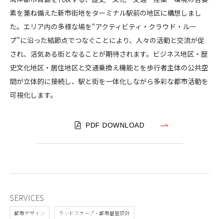
北
素を兼ね備えた新市街地をターミナル駅前の地区に構想しまし
CONTACT
駅
た。エリア内の多様な場を“アクティビティ・クラウド・ルー
交
プ”に沿った結節点でつなぐことにより、人々の活動と交流が促
通
され、活気ある街となることが期待されます。ビジネス地区・歴
ビ
史文化地区・居住地区と交通乗換え機能とを歩行者主体の公共空
ジ
ネ
間が立体的に接続し、駅と街を一体化しながら多彩な都市活動を
コンプライアンスポリシー
プライバシーポリシー
ご利用規約
ス
可視化します。
中
心
PDF DOWNLOAD
エ
リ
ア
都
市
デ
SERVICES
ザ
都市デザイン
ランドスケープ・都市基盤設計
イ