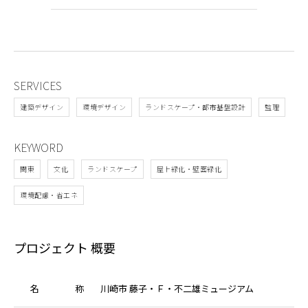
SERVICES
建築デザイン
環境デザイン
ランドスケープ・都市基盤設計
監理
KEYWORD
関東
文化
ランドスケープ
屋上緑化・壁面緑化
環境配慮・省エネ
プロジェクト 概要
名
称
川崎市 藤子・Ｆ・不二雄ミュージアム