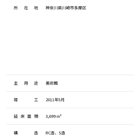
所
在
地
神奈川県川崎市多摩区
主
用
途
美術館
竣
工
2011年5月
延
床
面
積
3,699 m²
構
造
RC造、S造