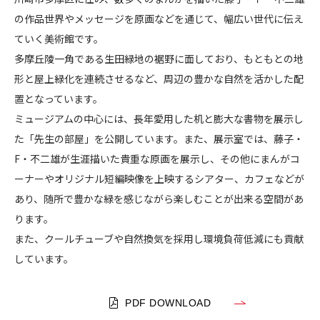
市
の作品世界やメッセージを原画などを通じて、幅広い世代に伝え
CONTACT
藤
ていく美術館です。
子
多摩丘陵一角である生田緑地の裾野に面しており、もともとの地
・
形と屋上緑化を連続させるなど、周辺の豊かな自然を活かした配
Ｆ
置となっています。
・
不
ミュージアムの中心には、長年愛用した机と膨大な書物を展示し
コンプライアンスポリシー
プライバシーポリシー
ご利用規約
二
た「先生の部屋」を公開しています。また、展示室では、藤子・
雄
F・不二雄が生涯描いた貴重な原画を展示し、その他にまんがコ
ミ
ーナーやオリジナル短編映像を上映するシアター、カフェなどが
ュ
あり、随所で豊かな緑を感じながら楽しむことが出来る空間があ
ー
ります。
ジ
また、クールチューブや自然換気を採用し環境負荷低減にも貢献
ア
しています。
ム
PDF DOWNLOAD