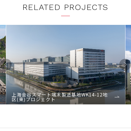
RELATED PROJECTS
Previo
Next
us
上海金谷スマート端末製造基地WK14-12地
区(東)プロジェクト
1
2
3
4