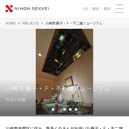
簡体
繁体
EN
メ
ニ
HOME
PROJECTS
川崎市 藤子・Ｆ・不二雄ミュージアム
WE
ュ
ー
SERVICES
PROJECTS
THINK
川崎市 藤子・Ｆ・不二雄ミュージアム
NEWS
先生の部屋
CORPORATE
1
2
3
4
5
RECRUIT
川
崎
川崎市多摩区に住み、数多くのまんがを描いた藤子・Ｆ・不二雄