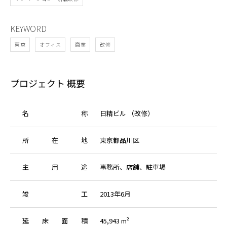
KEYWORD
東京
オフィス
商業
改修
プロジェクト 概要
名
称
日精ビル （改修）
所
在
地
東京都品川区
主
用
途
事務所、店舗、駐車場
竣
工
2013年6月
延
床
面
積
45,943 m²