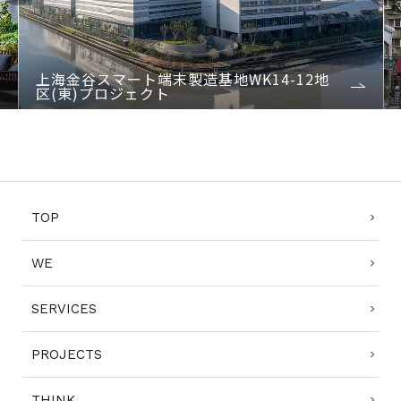
Previo
Next
us
上海金谷スマート端末製造基地WK14-12地
区(東)プロジェクト
1
2
3
4
TOP
WE
SERVICES
PROJECTS
THINK