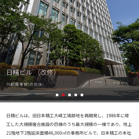
CONTACT
コンプライアンスポリシー
プライバシーポリシー
ご利用規約
日精ビル （改修）
外観南東側(改修後)
1
2
3
4
5
日
精
日精ビルは、旧日本精工大崎工場跡地を再開発し、1986年に竣
ビ
工した大規模複合施設の四棟のうち最大規模の一棟であり、地上
ル
21階地下2階延床面積46,000㎡の事務所ビルで、日本精工の本社
（