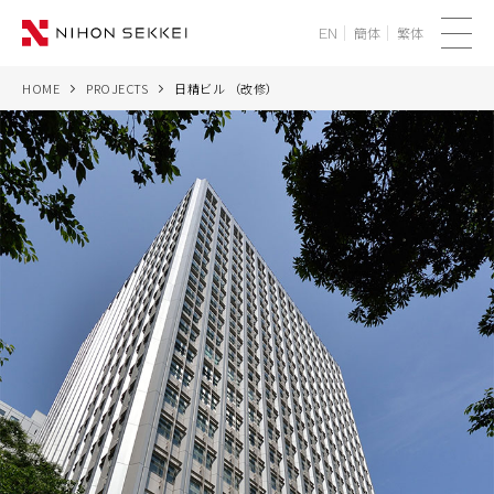
簡体
繁体
EN
メ
ニ
HOME
PROJECTS
日精ビル （改修）
WE
ュ
ー
SERVICES
PROJECTS
THINK
NEWS
CORPORATE
RECRUIT