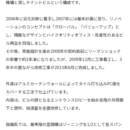
機構と貸しテナントビルという構成です。
改
修
2006年に劣化診断に着手し2007年には基本計画に至り、リノベ
）
ーションのコンセプトは「グローバル」「バリューアップ」と
し、精緻なデザインとハイクオリティオフィス・先進性のあるビ
ル再生を目指しました。
その後、実施設計を進め2008年の契約直前にリーマンショック
の影響で約1年凍になりましたが、2009年12月に工事着工し、3
年半の居ながら改修工事が2013年6月に完成しました。
外装はアルミカーテンウォールによってタイル打ち込みPC版を
カバーする工法で仕上げています。
内装は、ビルの顔となるエントランスロビーを始め各階の共用廊
下と便所、給湯室を全面改修しています。
設備系では、基準階の空調機はゾーニングを1/2として各スパン