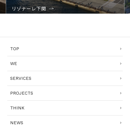
リゾナーレ下関
1
2
3
4
TOP
WE
SERVICES
PROJECTS
THINK
NEWS