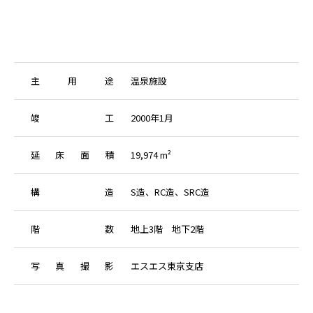
主
用
途
温泉施設
竣
工
2000年1月
延
床
面
積
19,974 m²
構
造
S造、RC造、SRC造
階
数
地上3階 地下2階
写
真
撮
影
エスエス東京支店