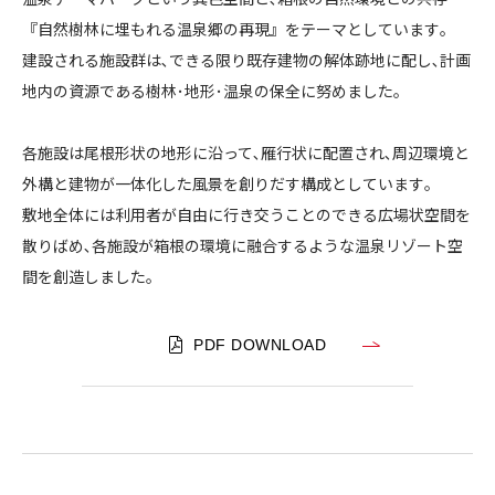
小
『自然樹林に埋もれる温泉郷の再現』をテーマとしています｡
CONTACT
涌
建設される施設群は､できる限り既存建物の解体跡地に配し､計画
園
地内の資源である樹林･地形･温泉の保全に努めました｡
ユ
ネ
各施設は尾根形状の地形に沿って､雁行状に配置され､周辺環境と
ッ
サ
外構と建物が一体化した風景を創りだす構成としています｡
コンプライアンスポリシー
プライバシーポリシー
ご利用規約
ン
敷地全体には利用者が自由に行き交うことのできる広場状空間を
散りばめ､各施設が箱根の環境に融合するような温泉リゾート空
間を創造しました｡
PDF DOWNLOAD