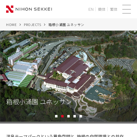
簡体
繁体
EN
メ
ニ
HOME
PROJECTS
箱根小涌園 ユネッサン
WE
ュ
ー
SERVICES
PROJECTS
THINK
NEWS
箱根小涌園 ユネッサン
CORPORATE
1
2
3
4
5
RECRUIT
箱
根
温泉テーマパークという異色空間と､箱根の自然環境との共存