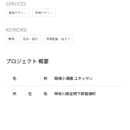
SERVICES
建築デザイン
環境デザイン
KEYWORD
関東
宿泊・観光
環境配慮・省エネ
プロジェクト 概要
名
称
箱根小涌園 ユネッサン
所
在
地
神奈川県足柄下郡箱根町