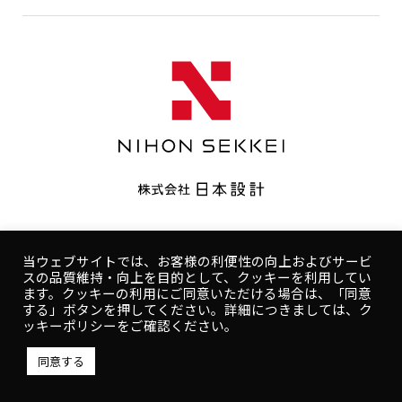
CONTACT
コンプライアンスポリシー
プライバシーポリシー
ご利用規約
コンプライアンスポリシー
プライバシーポリシー
当ウェブサイトでは、お客様の利便性の向上およびサービ
スの品質維持・向上を目的として、クッキーを利用してい
人権ポリシー
健康ポリシー
ご利用規約
ます。クッキーの利用にご同意いただける場合は、「同意
する」ボタンを押してください。詳細につきましては、ク
Copyright © NIHON SEKKEI, INC.
ッキーポリシーをご確認ください。
同意する