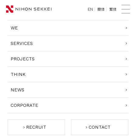
簡体
繁体
EN
TOP
メ
ニ
WE
WE
ュ
ー
SERVICES
SERVICES
PROJECTS
PROJECTS
THINK
THINK
NEWS
NEWS
CORPORATE
CORPORATE
RECRUIT
RECRUIT
CONTACT