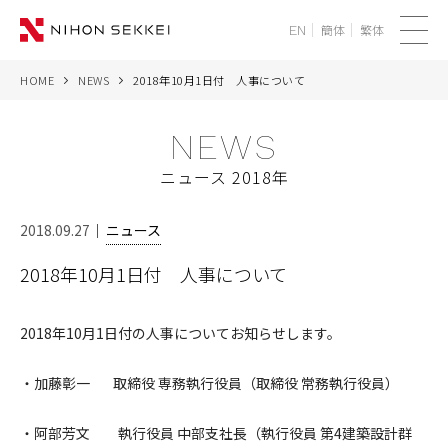
簡体
繁体
EN
メ
ニ
HOME
NEWS
2018年10月1日付 人事について
WE
ュ
ー
NEWS
SERVICES
ニュース 2018年
PROJECTS
2018.09.27
ニュース
THINK
2018年10月1日付 人事について
NEWS
2018年10月1日付の人事についてお知らせします。
CORPORATE
・加藤彰一 取締役 専務執行役員（取締役 常務執行役員）
RECRUIT
・阿部芳文 執行役員 中部支社長（執行役員 第4建築設計群