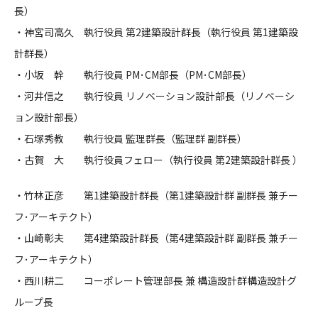
長）
CONTACT
・神宮司高久 執行役員 第2建築設計群長（執行役員 第1建築設
計群長）
・小坂 幹 執行役員 PM･CM部長（PM･CM部長）
・河井信之 執行役員 リノベーション設計部長（リノベーシ
ョン設計部長）
コンプライアンスポリシー
プライバシーポリシー
ご利用規約
・石塚秀教 執行役員 監理群長（監理群 副群長）
・古賀 大 執行役員フェロー（執行役員 第2建築設計群長 ）
・竹林正彦 第1建築設計群長（第1建築設計群 副群長 兼チー
フ･アーキテクト）
・山崎彰夫 第4建築設計群長（第4建築設計群 副群長 兼チー
フ･アーキテクト）
・西川耕二 コーポレート管理部長 兼 構造設計群構造設計グ
ループ長