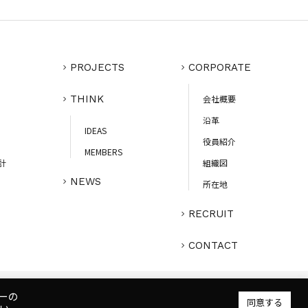
PROJECTS
CORPORATE
THINK
会社概要
沿革
IDEAS
役員紹介
MEMBERS
計
組織図
NEWS
所在地
RECRUIT
CONTACT
ーの
プライバシーポリシー
人権ポリシー
健康ポリシー
ご利用規約
同意する