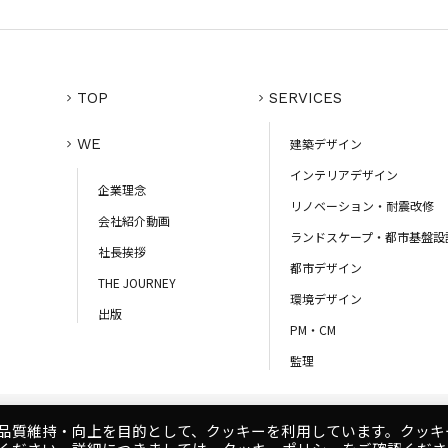
TOP
SERVICES
WE
建築デザイン
インテリアデザイン
企業理念
リノベーション・耐震改修
会社紹介動画
ランドスケープ・都市基盤設
社長挨拶
都市デザイン
THE JOURNEY
環境デザイン
出版
PM・CM
監理
品質維持・向上を目的として、クッキーを利用しています。クッキ
コンプライアンスポリシー