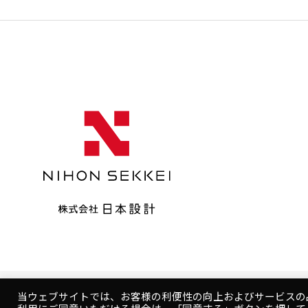
当ウェブサイトでは、お客様の利便性の向上およびサービスの
Copyright © NIHON SEKKEI, INC.