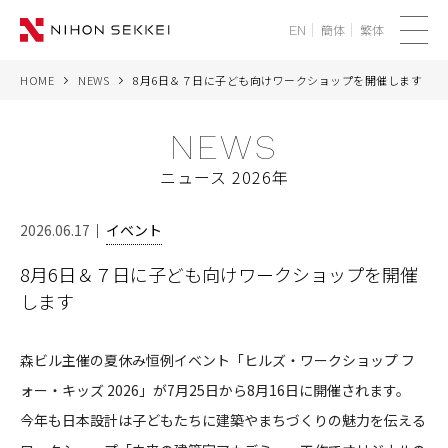
簡体
繁体
EN
メ
ニ
HOME
NEWS
8月6日＆７日に子ども向けワークショップを開催します
WE
ュ
ー
NEWS
SERVICES
ニュース 2026年
PROJECTS
2026.06.17
イベント
THINK
8月6日＆７日に子ども向けワークショップを開催
します
NEWS
CORPORATE
森ビル主催の夏休み恒例イベント「ヒルズ・ワークショップ フ
ォー・キッズ 2026」が7月25日から8月16日に開催されます。
RECRUIT
今年も日本設計は子どもたちに建築やまちづくりの魅力を伝える