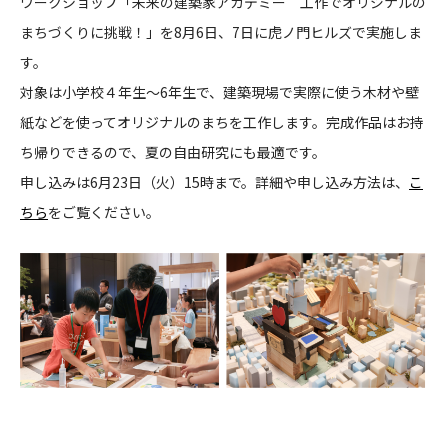
ワークショップ「未来の建築家アカデミー 工作でオリジナルの
まちづくりに挑戦！」を8月6日、7日に虎ノ門ヒルズで実施しま
CONTACT
す。
対象は小学校４年生～6年生で、建築現場で実際に使う木材や壁
紙などを使ってオリジナルのまちを工作します。完成作品はお持
ち帰りできるので、夏の自由研究にも最適です。
申し込みは6月23日（火）15時まで。詳細や申し込み方法は、
こ
コンプライアンスポリシー
プライバシーポリシー
ご利用規約
ちら
をご覧ください。