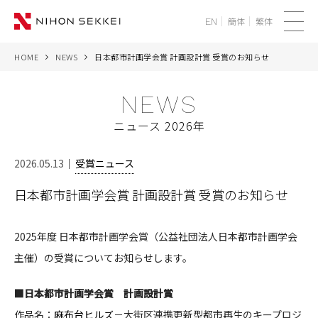
簡体
繁体
EN
メ
ニ
HOME
NEWS
日本都市計画学会賞 計画設計賞 受賞のお知らせ
WE
ュ
ー
NEWS
SERVICES
ニュース 2026年
PROJECTS
2026.05.13
受賞ニュース
THINK
日本都市計画学会賞 計画設計賞 受賞のお知らせ
NEWS
2025年度 日本都市計画学会賞（公益社団法人日本都市計画学会
CORPORATE
主催）の受賞についてお知らせします。
RECRUIT
■日本都市計画学会賞 計画設計賞
作品名：
麻布台ヒルズ
－大街区連携更新型都市再生のキープロジ