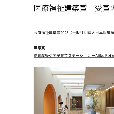
医療福祉建築賞 受賞
医療福祉建築賞2025（一般社団法人日本医療
■準賞
愛育産後ケア子育てステーション ーAiiku Retreat