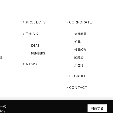
PROJECTS
CORPORATE
THINK
会社概要
沿革
IDEAS
役員紹介
MEMBERS
計
組織図
NEWS
所在地
RECRUIT
CONTACT
ーの
プライバシーポリシー
人権ポリシー
健康ポリシー
ご利用規約
同意する
い。