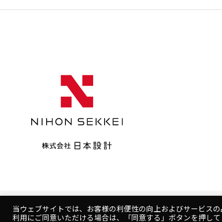
当ウェブサイトでは、お客様の利便性の向上およびサービスの
Copyright © NIHON SEKKEI, INC.
利用にご同意いただける場合は、「同意する」ボタンを押して