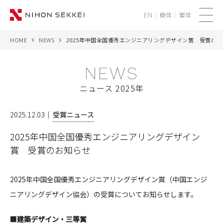
簡体
繁体
EN
メ
ニ
HOME
NEWS
2025年中国全国優秀エンジニアリングデザイン賞 受賞の
WE
ュ
ー
NEWS
SERVICES
ニュース 2025年
PROJECTS
2025.12.03
受賞ニュース
THINK
2025年中国全国優秀エンジニアリングデザイン
賞 受賞のお知らせ
NEWS
CORPORATE
2025年中国全国優秀エンジニアリングデザイン賞（
中国エンジ
ニアリングデザイン協会）
の受賞についてお知らせします。
RECRUIT
■建築デザイン・三等賞