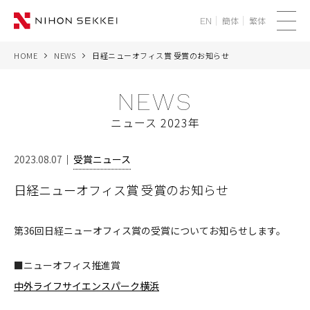
簡体
繁体
EN
メ
ニ
HOME
NEWS
日経ニューオフィス賞 受賞のお知らせ
WE
ュ
ー
NEWS
SERVICES
ニュース 2023年
PROJECTS
2023.08.07
受賞ニュース
THINK
日経ニューオフィス賞 受賞のお知らせ
NEWS
第36回日経ニューオフィス賞の受賞についてお知らせします。
CORPORATE
■ニューオフィス推進賞
RECRUIT
中外ライフサイエンスパーク横浜