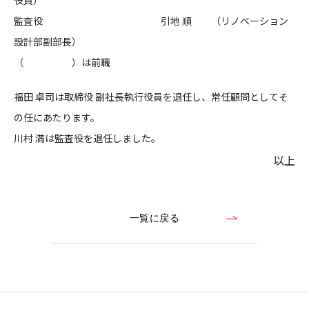
役員）
監査役 引地 順 （リノベーション
CONTACT
設計部副部長）
（ ）は前職
福田 卓司は取締役 副社長執行役員を退任し、常任顧問としてそ
の任にあたります。
コンプライアンスポリシー
プライバシーポリシー
ご利用規約
川村 満は監査役を退任しました。
以上
一覧に戻る