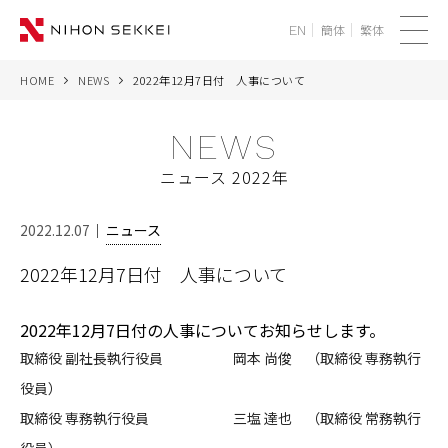
簡体
繁体
EN
メ
ニ
HOME
NEWS
2022年12月7日付 人事について
WE
ュ
ー
NEWS
SERVICES
ニュース 2022年
PROJECTS
2022.12.07
ニュース
THINK
2022年12月7日付 人事について
NEWS
2022年12月7日付の人事についてお知らせします。
CORPORATE
取締役 副社長執行役員 岡本 尚俊 （取締役 専務執行
役員）
RECRUIT
取締役 専務執行役員 三塩 達也 （取締役 常務執行