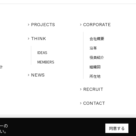
PROJECTS
CORPORATE
THINK
会社概要
沿革
IDEAS
役員紹介
MEMBERS
計
組織図
NEWS
所在地
RECRUIT
CONTACT
ーの
プライバシーポリシー
人権ポリシー
健康ポリシー
ご利用規約
同意する
い。