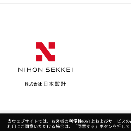
当ウェブサイトでは、お客様の利便性の向上およびサービスの
Copyright © NIHON SEKKEI, INC.
利用にご同意いただける場合は、「同意する」ボタンを押して