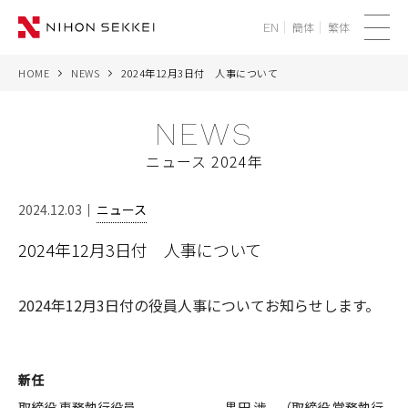
簡体
繁体
EN
メ
ニ
HOME
NEWS
2024年12月3日付 人事について
WE
ュ
ー
NEWS
SERVICES
ニュース 2024年
PROJECTS
2024.12.03
ニュース
THINK
2024年12月3日付 人事について
NEWS
2024年12月3日付の役員人事についてお知らせします。
CORPORATE
RECRUIT
新任
取締役 専務執行役員 黒田 渉 （取締役 常務執行