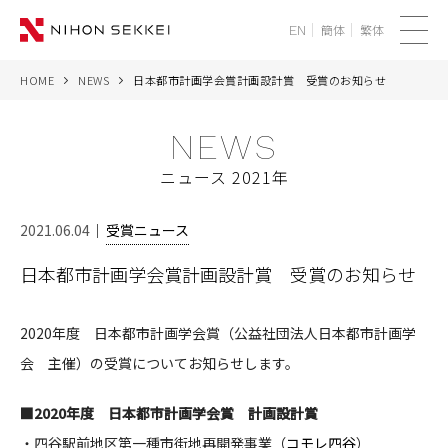
簡体
繁体
EN
メ
ニ
HOME
NEWS
日本都市計画学会賞計画設計賞 受賞のお知らせ
WE
ュ
ー
NEWS
SERVICES
ニュース 2021年
PROJECTS
2021.06.04
受賞ニュース
THINK
日本都市計画学会賞計画設計賞 受賞のお知らせ
NEWS
2020年度 日本都市計画学会賞（公益社団法人日本都市計画学
CORPORATE
会 主催）の受賞についてお知らせします。
RECRUIT
■2020年度 日本都市計画学会賞 計画設計賞
・
四谷駅前地区第一種市街地再開発事業（
コモレ四谷
）