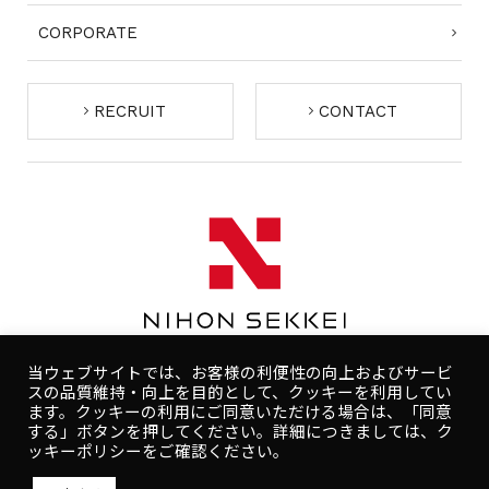
CORPORATE
RECRUIT
CONTACT
当ウェブサイトでは、お客様の利便性の向上およびサービ
スの品質維持・向上を目的として、クッキーを利用してい
ます。クッキーの利用にご同意いただける場合は、「同意
する」ボタンを押してください。詳細につきましては、ク
コンプライアンスポリシー
プライバシーポリシー
ッキーポリシーをご確認ください。
人権ポリシー
健康ポリシー
ご利用規約