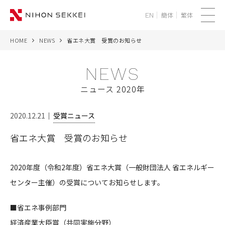
簡体
繁体
EN
メ
ニ
HOME
NEWS
省エネ大賞 受賞のお知らせ
WE
ュ
ー
NEWS
SERVICES
ニュース 2020年
PROJECTS
2020.12.21
受賞ニュース
THINK
省エネ大賞 受賞のお知らせ
NEWS
2020年度（令和2年度）省エネ大賞（一般財団法人 省エネルギー
CORPORATE
センター主催）の受賞についてお知らせします。
RECRUIT
■省エネ事例部門
経済産業大臣賞（共同実施分野）