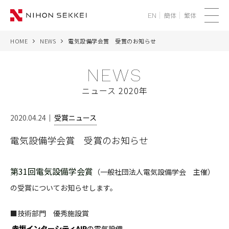
簡体
繁体
EN
メ
ニ
HOME
NEWS
電気設備学会賞 受賞のお知らせ
WE
ュ
ー
NEWS
SERVICES
ニュース 2020年
PROJECTS
2020.04.24
受賞ニュース
THINK
電気設備学会賞 受賞のお知らせ
NEWS
第31回電気設備学会賞
（一般社団法人電気設備学会 主催）
CORPORATE
の受賞についてお知らせします。
RECRUIT
■技術部門 優秀施設賞
赤坂インターシティAIR
の電気設備