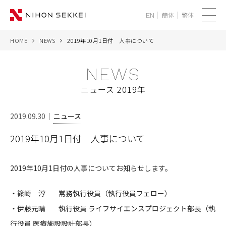
簡体
繁体
EN
メ
ニ
HOME
NEWS
2019年10月1日付 人事について
WE
ュ
ー
NEWS
SERVICES
ニュース 2019年
PROJECTS
2019.09.30
ニュース
THINK
2019年10月1日付 人事について
NEWS
2019年10月1日付の人事についてお知らせします。
CORPORATE
・篠崎 淳 常務執行役員（執行役員フェロー）
RECRUIT
・伊藤元晴 執行役員 ライフサイエンスプロジェクト部長（執
行役員 医療施設設計部長）