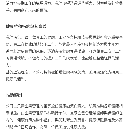
活力地長期工作的職場環境。我們期望透過這些努力，與客戶及社會攜
手，共同創造未來的價值。
健康推動措施與其意義
我們深信，每一位員工的健康，正是企業持續成長與貢獻社會的重要基
遵守政策
隱私策略
使用條款
礎。員工在健康的狀態下工作，能夠最大程度地發揮創造力與生產力，
進而創造更優質的成果。透過各項健康促進措施，打造讓員工安心工作
的職場環境，不僅有助於提升工作的成就感，也能增強整體組織的活
力。
基於上述理念，本公司將積極推動健康相關施策，並持續強化支持員工
健康的體制。
推動體制
公司由負責企業管理的董事擔任健康施策負責人，統籌推動各項健康相
關措施。由企業管理部作為執行單位，並設立包含產業醫師與保健師在
內的「健康施策推動小組」，與勞動衛生委員會、健康保險協會及外部
相關單位密切合作，為每一位員工提供健康支援。