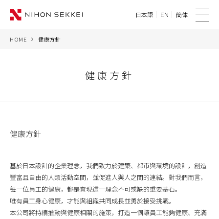
日本語
簡体
EN
菜
單
HOME
健康方針
WE
SERVICES
健康方針
PROJECTS
THINK
健康方針
NEWS
基於日本設計的企業理念，我們致力於建築、都市與環境的設計，創造
CORPORATE
豐富且自由的人類活動空間，並促進人與人之間的連結。對我們而言，
每一位員工的健康，都是實現這一理念不可或缺的重要基石。
唯有員工身心健康，才能與組織共同成長並勇於接受挑戰。
CONTACT
本公司將持續推動與健康相關的施策，打造一個讓員工能夠健康、充滿