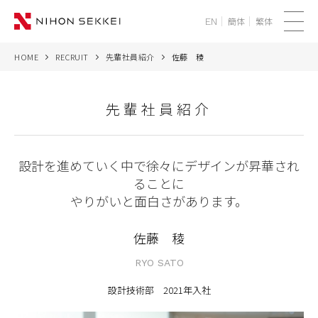
簡体
繁体
EN
メ
ニ
HOME
RECRUIT
先輩社員紹介
佐藤 稜
WE
ュ
ー
SERVICES
先輩社員紹介
PROJECTS
設計を進めていく中で徐々にデザインが昇華され
THINK
ることに
やりがいと面白さがあります。
NEWS
佐藤 稜
CORPORATE
RYO SATO
RECRUIT
設計技術部
2021年入社