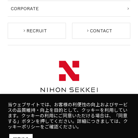
CORPORATE
RECRUIT
CONTACT
当ウェブサイトでは、お客様の利便性の向上およびサービ
スの品質維持・向上を目的として、クッキーを利用してい
ます。クッキーの利用にご同意いただける場合は、「同意
する」ボタンを押してください。詳細につきましては、ク
コンプライアンスポリシー
プライバシーポリシー
ッキーポリシーをご確認ください。
人権ポリシー
健康ポリシー
ご利用規約