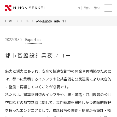
簡体
繁体
EN
メ
ニ
HOME
THINK
都市基盤設計業務フロー
WE
ュ
ー
SERVICES
2022.09.30
Expertise
PROJECTS
都市基盤設計業務フロー
THINK
魅力と活力にあふれ、安全で快適な都市の開発や再構築のために
は、都市に集積するインフラや公共空間を公民連携により統合的
NEWS
に整備・再編していくことが必要です。
CORPORATE
私たちは、建築物周辺のインフラや、駅・道路・河川周辺の公共
空間などの都市基盤に関して、専門領域を横断しかつ俯瞰的視野
RECRUIT
を持ったエンジニアとして、
構想段階の調査・提案から設計・監