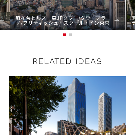
Previo
Next
us
麻布台ヒルズ 森JPタワー/タワープラ
ザ/ブリティッシュ・スクール・イン東京
1
2
RELATED IDEAS