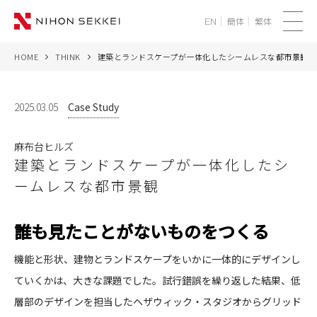
簡体
繁体
EN
メ
ニ
HOME
THINK
建築とランドスケープが一体化したシームレスな都市景観
WE
ュ
ー
SERVICES
2025.03.05
Case Study
PROJECTS
麻布台ヒルズ
建築とランドスケープが一体化したシ
THINK
ームレスな都市景観
NEWS
誰も見たことがないものをつくる
CORPORATE
機能と形状、建物とランドスケープをいかに一体的にデザインし
ていくかは、大きな課題でした。試行錯誤を繰り返した結果、低
RECRUIT
層部のデザインを担当したヘザウィック・スタジオからグリッド