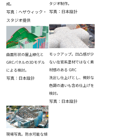
タジオ制作。
成。
写真：日本設計
写真：ヘザウィック・
スタジオ提供
モックアップ。凹凸感が少
曲面形状の屋上緑化と
ない左官系塗材ではなく素
GRCパネルの3Dモデル
材感のある GRC
による検討。
洗出し仕上げとし、微妙な
写真：日本設計
色調の違いも含め仕上げを
検討。
写真：日本設計
現場写真。防水可能な傾