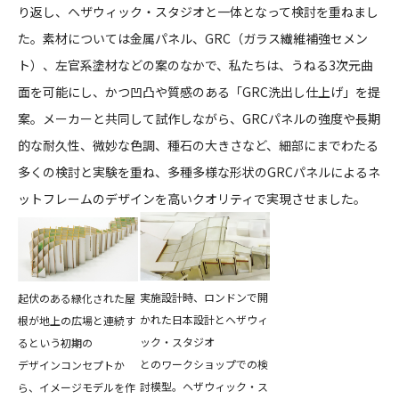
り返し、ヘザウィック・スタジオと一体となって検討を重ねまし
た。素材については金属パネル、GRC（ガラス繊維補強セメン
ト）、左官系塗材などの案のなかで、私たちは、うねる3次元曲
面を可能にし、かつ凹凸や質感のある「GRC洗出し仕上げ」を提
案。メーカーと共同して試作しながら、GRCパネルの強度や長期
的な耐久性、微妙な色調、種石の大きさなど、細部にまでわたる
多くの検討と実験を重ね、多種多様な形状のGRCパネルによるネ
ットフレームのデザインを高いクオリティで実現させました。
実施設計時、ロンドンで開
起伏のある緑化された屋
かれた日本設計とヘザウィ
根が地上の広場と連続す
ック・スタジオ
るという初期の
とのワークショップでの検
デザインコンセプトか
討模型。ヘザウィック・ス
ら、イメージモデルを作