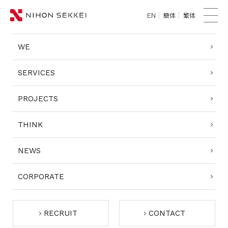
簡体
繁体
EN
TOP
メ
ニ
WE
WE
ュ
ー
SERVICES
SERVICES
PROJECTS
PROJECTS
THINK
THINK
NEWS
NEWS
CORPORATE
CORPORATE
RECRUIT
RECRUIT
CONTACT