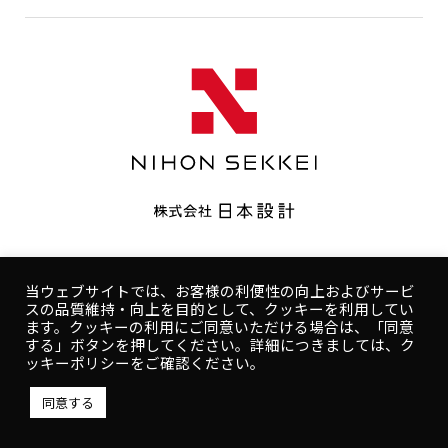
CONTACT
コンプライアンスポリシー
プライバシーポリシー
ご利用規約
コンプライアンスポリシー
プライバシーポリシー
当ウェブサイトでは、お客様の利便性の向上およびサービ
スの品質維持・向上を目的として、クッキーを利用してい
人権ポリシー
健康ポリシー
ご利用規約
ます。クッキーの利用にご同意いただける場合は、「同意
する」ボタンを押してください。詳細につきましては、ク
Copyright © NIHON SEKKEI, INC.
ッキーポリシーをご確認ください。
同意する