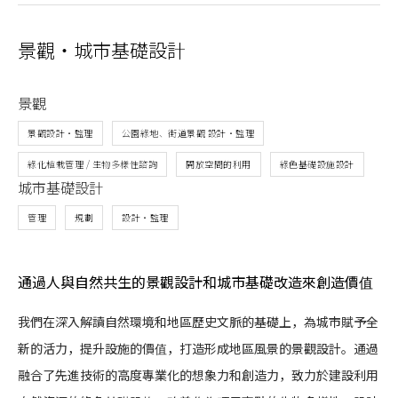
景觀・城市基礎設計
景觀
遵守政策
隱私策略
使用條款
景觀設計・監理
公園綠地、街道景觀 設計・監理
綠化植栽管理 / 生物多樣性諮詢
開放空間的利用
綠色基礎設施設計
城市基礎設計
管理
規劃
設計・監理
通過人與自然共生的景觀設計和城市基礎改造來創造價值
我們在深入解讀自然環境和地區歷史文脈的基礎上，為城市賦予全
新的活力，提升設施的價值，打造形成地區風景的景觀設計。通過
融合了先進技術的高度專業化的想象力和創造力，致力於建設利用