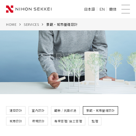
日本語
簡体
EN
菜
單
HOME
SERVICES
景觀・城市基礎設計
WE
SERVICES
SERVICES
PROJECTS
服務
THINK
NEWS
CORPORATE
建築設計
室內設計
翻新 / 抗震改造
景觀・城市基礎設計
城市設計
環境設計
專案管理/ 施工管理
監理
CONTACT