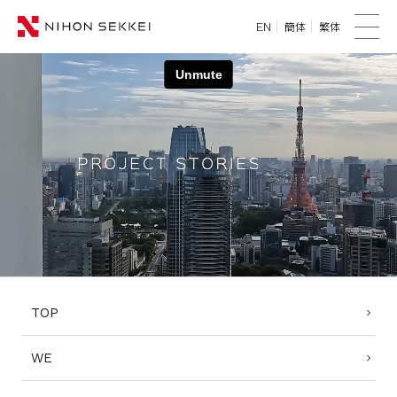
簡体
繁体
EN
メ
ニ
WE
ュ
ー
SERVICES
PROJECTS
THINK
NEWS
TOP
CORPORATE
WE
RECRUIT