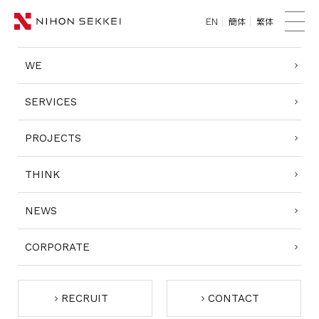
簡体
繁体
EN
TOP
メ
ニ
WE
WE
ュ
ー
SERVICES
SERVICES
PROJECTS
PROJECTS
THINK
THINK
NEWS
NEWS
CORPORATE
CORPORATE
RECRUIT
RECRUIT
CONTACT