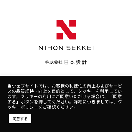
CONTACT
コンプライアンスポリシー
プライバシーポリシー
ご利用規約
コンプライアンスポリシー
プライバシーポリシー
当ウェブサイトでは、お客様の利便性の向上およびサービ
スの品質維持・向上を目的として、クッキーを利用してい
人権ポリシー
健康ポリシー
ご利用規約
ます。クッキーの利用にご同意いただける場合は、「同意
する」ボタンを押してください。詳細につきましては、ク
Copyright © NIHON SEKKEI, INC.
ッキーポリシーをご確認ください。
同意する