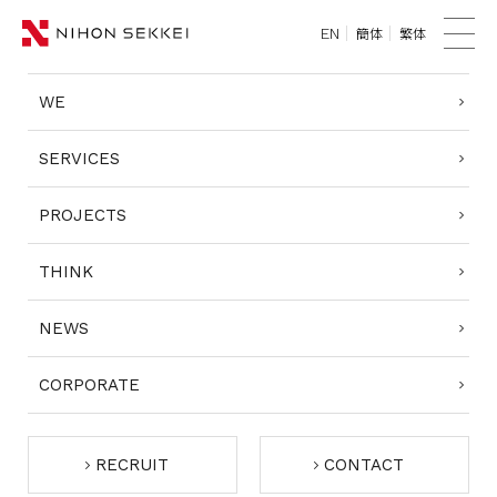
簡体
繁体
EN
TOP
メ
ニ
WE
WE
ュ
ー
SERVICES
SERVICES
PROJECTS
PROJECTS
THINK
THINK
NEWS
NEWS
CORPORATE
CORPORATE
RECRUIT
RECRUIT
CONTACT