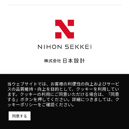
CONTACT
コンプライアンスポリシー
プライバシーポリシー
ご利用規約
コンプライアンスポリシー
プライバシーポリシー
当ウェブサイトでは、お客様の利便性の向上およびサービ
スの品質維持・向上を目的として、クッキーを利用してい
人権ポリシー
健康ポリシー
ご利用規約
ます。クッキーの利用にご同意いただける場合は、「同意
する」ボタンを押してください。詳細につきましては、ク
Copyright © NIHON SEKKEI, INC.
ッキーポリシーをご確認ください。
同意する