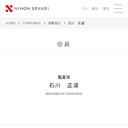
簡体
繁体
EN
メ
ニ
HOME
CORPORATE
役員紹介
石川 正道
WE
ュ
ー
SERVICES
役員
PROJECTS
THINK
監査役
石川 正道
NEWS
MASAMICHI ISHIKAWA
CORPORATE
RECRUIT