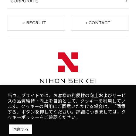
CORPORATE
RECRUIT
CONTACT
当ウェブサイトでは、お客様の利便性の向上およびサービ
スの品質維持・向上を目的として、クッキーを利用してい
ます。クッキーの利用にご同意いただける場合は、「同意
する」ボタンを押してください。詳細につきましては、ク
コンプライアンスポリシー
プライバシーポリシー
ッキーポリシーをご確認ください。
人権ポリシー
健康ポリシー
ご利用規約
同意する