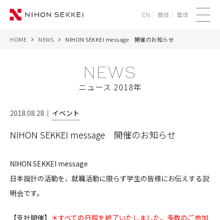
簡体
繁体
EN
メ
ニ
HOME
NEWS
NIHON SEKKEI message 開催のお知らせ
WE
ュ
ー
NEWS
SERVICES
ニュース 2018年
PROJECTS
2018.08.28
イベント
THINK
NIHON SEKKEI message 開催のお知らせ
NEWS
NIHON SEKKEI message
CORPORATE
日本設計の活動を、就職活動に限らず学生の皆様にお伝えする説
明会です。
RECRUIT
【支社開催】
＊すべての日程を終了いたしました。
多数のご参加